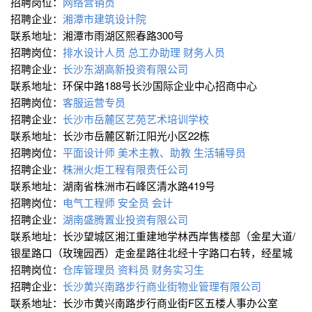
招聘岗位：
网络营销员
招聘企业：
湘潭市建筑设计院
联系地址：湘潭市雨湖区熙春路300号
招聘岗位：
排水设计人员
总工办助理
财务人员
招聘企业：
长沙东湖高新投资有限公司
联系地址：环保中路188号长沙国际企业中心招商中心
招聘岗位：
客服运营专员
招聘企业：
长沙市岳麓区艺苑艺术培训学校
联系地址：长沙市岳麓区靳江阳光小区22栋
招聘岗位：
平面设计师
美术主教、助教
生活辅导员
招聘企业：
株洲火炬工程有限责任公司
联系地址：湖南省株洲市石峰区清水路419号
招聘岗位：
电气工程师
安全员
会计
招聘企业：
湖南盛腾置业投资有限公司
联系地址：长沙望城区湘江重建地学林西岸售楼部（金星大道/
银星路口（玫瑰园西）走金星路往北经十字路口右转，经星城
招聘岗位：
仓库管理员
资料员
财务实习生
招聘企业：
长沙黄兴南路步行商业街物业管理有限公司
联系地址：长沙市黄兴南路步行商业街F区五楼人事办公室