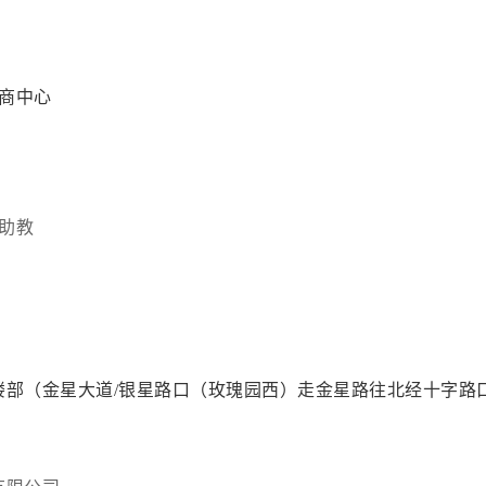
招商中心
助教
楼部（金星大道/银星路口（玫瑰园西）走金星路往北经十字路