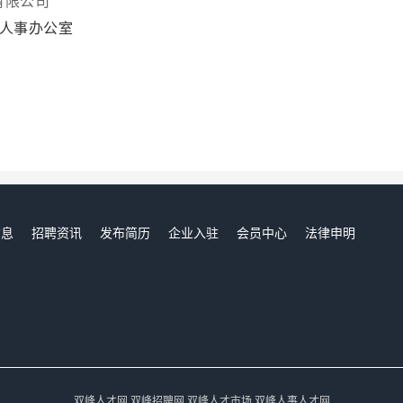
有限公司
楼人事办公室
信息
招聘资讯
发布简历
企业入驻
会员中心
法律申明
们
双峰人才网,双峰招聘网,双峰人才市场,双峰人事人才网