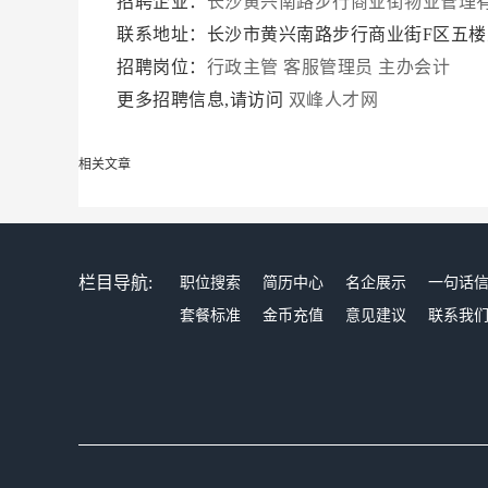
招聘企业：
长沙黄兴南路步行商业街物业管理
联系地址：长沙市黄兴南路步行商业街F区五
招聘岗位：
行政主管
客服管理员
主办会计
更多招聘信息,请访问
双峰人才网
相关文章
栏目导航:
职位搜索
简历中心
名企展示
一句话
套餐标准
金币充值
意见建议
联系我