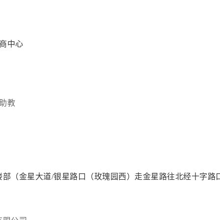
招商中心
助教
楼部（金星大道/银星路口（玫瑰园西）走金星路往北经十字路