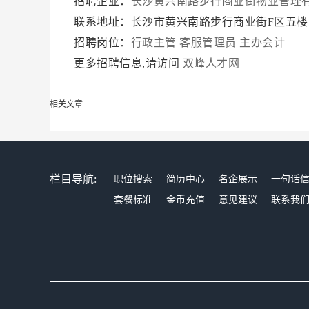
招聘企业：
长沙黄兴南路步行商业街物业管理
联系地址：长沙市黄兴南路步行商业街F区五
招聘岗位：
行政主管
客服管理员
主办会计
更多招聘信息,请访问
双峰人才网
相关文章
栏目导航:
职位搜索
简历中心
名企展示
一句话
套餐标准
金币充值
意见建议
联系我