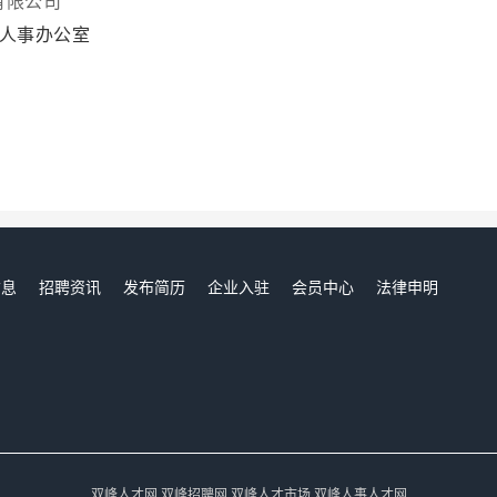
有限公司
楼人事办公室
信息
招聘资讯
发布简历
企业入驻
会员中心
法律申明
们
双峰人才网,双峰招聘网,双峰人才市场,双峰人事人才网