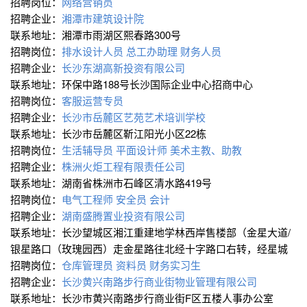
招聘岗位：
网络营销员
招聘企业：
湘潭市建筑设计院
联系地址：湘潭市雨湖区熙春路300号
招聘岗位：
排水设计人员
总工办助理
财务人员
招聘企业：
长沙东湖高新投资有限公司
联系地址：环保中路188号长沙国际企业中心招商中心
招聘岗位：
客服运营专员
招聘企业：
长沙市岳麓区艺苑艺术培训学校
联系地址：长沙市岳麓区靳江阳光小区22栋
招聘岗位：
生活辅导员
平面设计师
美术主教、助教
招聘企业：
株洲火炬工程有限责任公司
联系地址：湖南省株洲市石峰区清水路419号
招聘岗位：
电气工程师
安全员
会计
招聘企业：
湖南盛腾置业投资有限公司
联系地址：长沙望城区湘江重建地学林西岸售楼部（金星大道/
银星路口（玫瑰园西）走金星路往北经十字路口右转，经星城
招聘岗位：
仓库管理员
资料员
财务实习生
招聘企业：
长沙黄兴南路步行商业街物业管理有限公司
联系地址：长沙市黄兴南路步行商业街F区五楼人事办公室