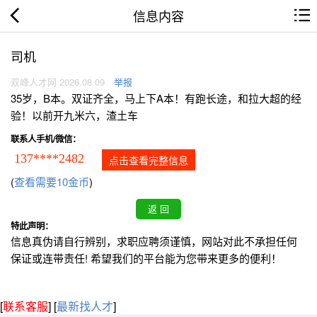
信息内容
司机
双峰人才网 2026.08.09
举报
35岁，B本。双证齐全，马上下A本！有跑长途，和拉大超的经
验！以前开九米六，渣土车
联系人手机/微信：
137****2482
点击查看完整信息
(
查看需要10金币
)
特此声明：
信息真伪请自行辨别，求职应聘须谨慎，网站对此不承担任何
保证或连带责任! 希望我们的平台能为您带来更多的便利！
[
联系客服
]
[
最新找人才
]