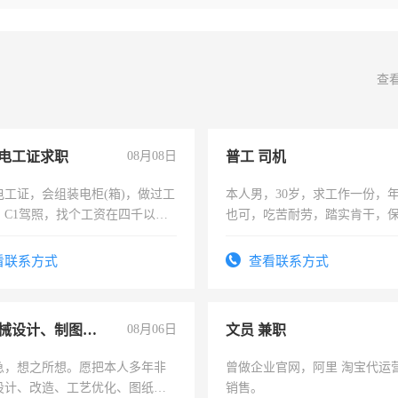
查
电工证求职
08月08日
普工 司机
电工证，会组装电柜(箱)，做过工
本人男，30岁，求工作一份，
；C1驾照，找个工资在四千以
也可，吃苦耐劳，踏实肯干，
强县以外需要有住宿，保险勿扰
勿扰
看联系方式
查看联系方式
兼职机械设计、制图、设备改造
08月06日
文员 兼职
急，想之所想。愿把本人多年非
曾做企业官网，阿里 淘宝代运
设计、改造、工艺优化、图纸制
销售。