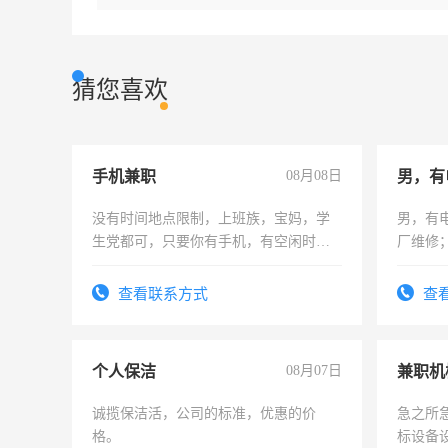
猜您喜欢
手机兼职
08月08日
男，有
没有时间地点限制，上班族，宝妈，学
男，有
生党都可，只要你有手机，有空闲时
厂维修
间，一单一结，一天二三十不成问题，
上，枣
勤快的四五十，每天挣零花钱没问题！
电话
查看联系方式
查
个人保洁
08月07日
诚揽保洁活，公司的标准，优惠的价
急之所
格。
标设备