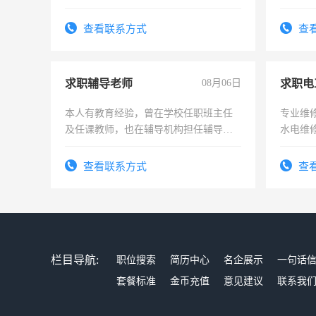
作和分
结识有
查看联系方式
查
求职辅导老师
08月06日
求职电
本人有教育经验，曾在学校任职班主任
专业维
及任课教师，也在辅导机构担任辅导教
水电维
师，求周一至周五辅导老师的工作
查看联系方式
查
栏目导航:
职位搜索
简历中心
名企展示
一句话
套餐标准
金币充值
意见建议
联系我