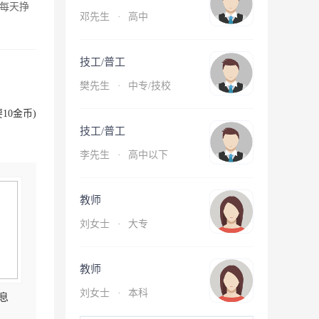
每天挣
邓先生
·
高中
技工/普工
樊先生
·
中专/技校
10金币)
技工/普工
李先生
·
高中以下
教师
刘女士
·
大专
教师
刘女士
·
本科
息