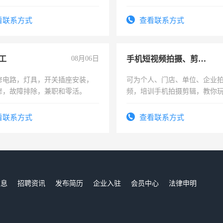
解的经验与您分享。 真诚合作，
识之士，共享未来。
看联系方式
查看联系方式
工
08月06日
手机短视频拍摄、剪辑、抖音快手
修电路，灯具，开关插座安装，
可为个人、门店、单位、企业
修，故障排除，兼职和零活。
频，培训手机拍摄剪辑，教你
可为个人、门店、单位、企业
频，培训手机拍摄剪辑，教你
看联系方式
查看联系方式
音！你也可以成为拍摄达人！
成为拍摄达人！
信息
招聘资讯
发布简历
企业入驻
会员中心
法律申明
们