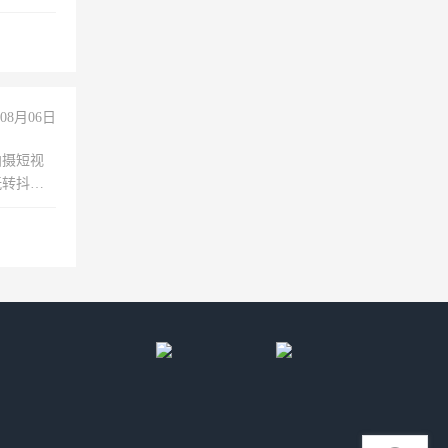
08月06日
拍摄短视
玩转抖音
拍摄短视
玩转抖
你也可以